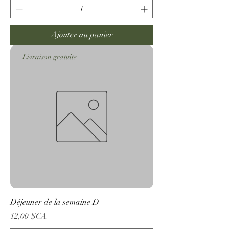
Ajouter au panier
Livraison gratuite
Déjeuner de la semaine D
Prix
12,00 $CA