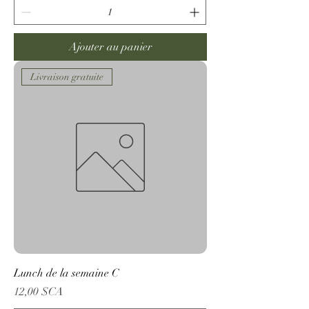
Ajouter au panier
Livraison gratuite
Lunch de la semaine C
Prix
12,00 $CA