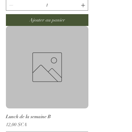
Ajouter au panier
Lunch de la semaine B
Prix
12,00 $CA